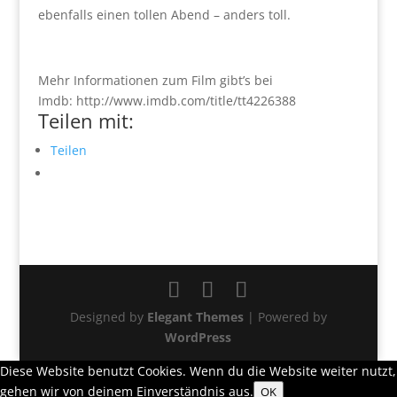
ebenfalls einen tollen Abend – anders toll.
Mehr Informationen zum Film gibt’s bei
Imdb: http://www.imdb.com/title/tt4226388
Teilen mit:
Teilen
Designed by
Elegant Themes
| Powered by
WordPress
Diese Website benutzt Cookies. Wenn du die Website weiter nutzt,
gehen wir von deinem Einverständnis aus.
OK