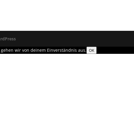
rdPress
, gehen wir von deinem Einverständnis aus.
OK