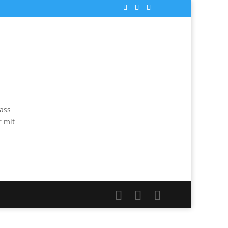
dass
r mit