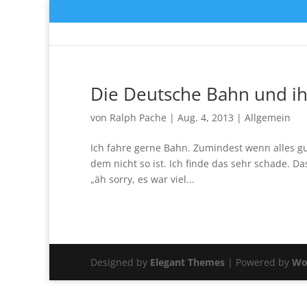
Die Deutsche Bahn und i
von
Ralph Pache
|
Aug. 4, 2013
|
Allgemein
Ich fahre gerne Bahn. Zumindest wenn alles gut 
dem nicht so ist. Ich finde das sehr schade. 
„äh sorry, es war viel...
Designed by
Elegant Themes
| Powered by
Wo